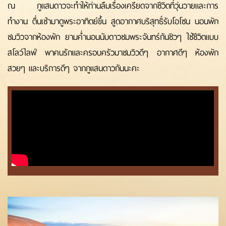
ณ ภูแสนดาวจะทำให้ท่านลืมเรื่องเครียดจากชีวิตที่วุ่นวายและการ
ทำงาน ตื่นเช้ามาดูพระอาทิตย์ขึ้น สูดอากาศบริสุทธิ์รับโอโซน นอนพัก
ชมวิวจากห้องพัก ยามค่ำนอนนับดาวชมพระจันทร์กันชิวๆ ใช้ชีวิตแบบ
สโลว์ไลฟ์ พาคนรักและครอบครัวมาชมวิวดีๆ อากาศดีๆ ห้องพัก
สวยๆ และบริการดีๆ จากภูแสนดาวกันนะคะ