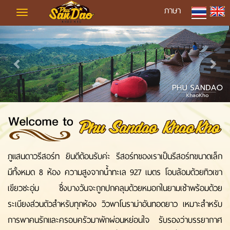
ภาษา
Toggle
navigation
Previous
Next
ภูแสนดาวรีสอร์ท
ยินดีต้อนรับค่ะ รีสอร์ทของเราเป็นรีสอร์ทขนาดเล็ก
มีทั้งหมด 8 ห้อง ความสูงจากน้ำทะเล 927 เมตร โอบล้อมด้วยทิวเขา
เขียวชะอุ่ม ซึ่งบางวันจะถูกปกคลุมด้วยหมอกในยามเช้าพร้อมด้วย
ระเบียงส่วนตัวสำหรับทุกห้อง วิวพาโนราม่าอันทอดยาว เหมาะสำหรับ
การพาคนรักและครอบครัวมาพักผ่อนหย่อนใจ รับรองว่าบรรยากาศ